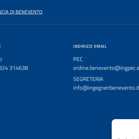
NCIA DI BENEVENTO
I
INDIRIZZI EMAIL
o
PEC
0824 314638
ordine.benevento@ingpec.
SEGRETERIA
info@ingegneribenevento.i