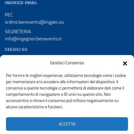
INDIRIZZI EMAIL
PEC
ordine.benevento@ingpec.eu
SEGRETERIA
info@ingegneribenevento.it
SEGUICI SU
Facebook
Gestisci Consenso
Per fornire le migliori esperienze, utilizziamo tecnologie come i cookie
per memorizzare e/o accedere alle informazioni del dispositivo. Il
consenso a queste tecnologie ci permetterà di elaborare dati come il
comportamento di navigazione o ID unici su questo sito. Non
acconsentire o ritirare il consenso può influire negativamente su
AMMINISTRAZIONE TRASPARENTE
PRIVACY
alcune caratteristiche e funzioni.
DICHIARAZIONE DI ACCESSIBILITA’
ACCETTA