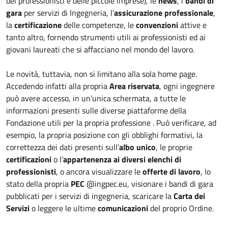
dei professionisti e delle piccole imprese), le
news
, i
bandi di
gara
per servizi di Ingegneria, l’
assicurazione professionale
,
la
certificazione
delle competenze, le
convenzioni
attive e
tanto altro, fornendo strumenti utili ai professionisti ed ai
giovani laureati che si affacciano nel mondo del lavoro.
Le novità, tuttavia, non si limitano alla sola home page.
Accedendo infatti alla propria
Area riservata
, ogni ingegnere
può avere accesso, in un’unica schermata, a tutte le
informazioni presenti sulle diverse piattaforme della
Fondazione utili per la propria professione . Può verificare, ad
esempio, la propria posizione con gli obblighi formativi, la
correttezza dei dati presenti sull’
albo unico
, le proprie
certificazioni
o l’
appartenenza ai diversi elenchi di
professionisti
, o ancora visualizzare le
offerte di lavoro
, lo
stato della propria
PEC
@ingpec.eu, visionare i bandi di gara
pubblicati per i servizi di ingegneria, scaricare la
Carta dei
Servizi
o leggere le ultime
comunicazioni
del proprio Ordine.